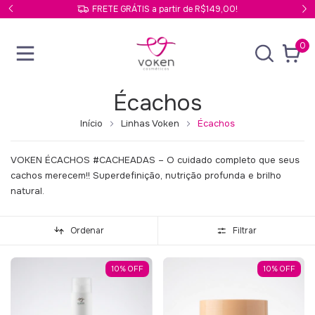
FRETE GRÁTIS a partir de R$149,00!
0
Écachos
Início
Linhas Voken
Écachos
VOKEN ÉCACHOS #CACHEADAS – O cuidado completo que seus
cachos merecem!! Superdefinição, nutrição profunda e brilho
natural.
Ordenar
Filtrar
10
%
OFF
10
%
OFF