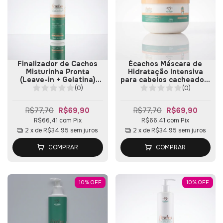
Finalizador de Cachos
Écachos Máscara de
Misturinha Pronta
Hidratação Intensiva
(Leave-in + Gelatina)
para cabelos cacheados,
300ml
ondulados e volumosos
(0)
(0)
300g
R$77,70
R$69,90
R$77,70
R$69,90
R$66,41
com
Pix
R$66,41
com
Pix
2
x de
R$34,95
sem juros
2
x de
R$34,95
sem juros
COMPRAR
COMPRAR
10
%
OFF
10
%
OFF