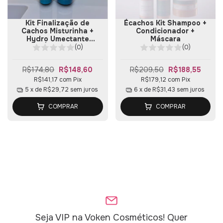
Kit Finalização de
Écachos Kit Shampoo +
Cachos Misturinha +
Condicionador +
Hydro Umectante
Máscara
Écachos
(0)
(0)
R$174,80
R$148,60
R$209,50
R$188,55
R$141,17
com
Pix
R$179,12
com
Pix
5
x de
R$29,72
sem juros
6
x de
R$31,43
sem juros
COMPRAR
COMPRAR
Seja VIP na Voken Cosméticos! Quer