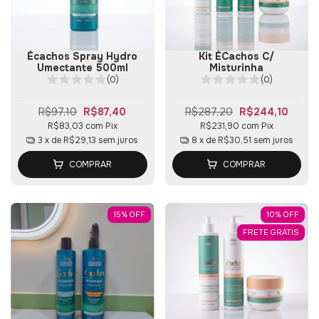
Écachos Spray Hydro
Kit ÉCachos C/
Umectante 500ml
Misturinha
(0)
(0)
R$97,10
R$87,40
R$287,20
R$244,10
R$83,03
com
Pix
R$231,90
com
Pix
3
x de
R$29,13
sem juros
8
x de
R$30,51
sem juros
COMPRAR
COMPRAR
15
%
OFF
10
%
OFF
FRETE GRÁTIS