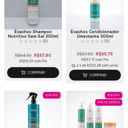
Écachos Shampoo
Écachos Condicionador
Nutritivo Sem Sal 300ml
Umectante 300ml
(0)
(0)
R$67,50
R$60,75
R$64,30
R$57,90
R$57,71
com
Pix
R$55,01
com
Pix
2
x de
R$30,38
sem juros
COMPRAR
COMPRAR
10
%
OFF
15
%
OFF
FRETE GRÁTIS